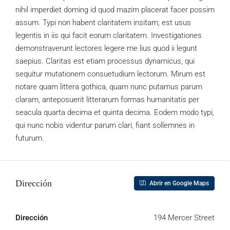
nihil imperdiet doming id quod mazim placerat facer possim
assum. Typi non habent claritatem insitam; est usus
legentis in iis qui facit eorum claritatem. Investigationes
demonstraverunt lectores legere me lius quod ii legunt
saepius. Claritas est etiam processus dynamicus, qui
sequitur mutationem consuetudium lectorum. Mirum est
notare quam littera gothica, quam nunc putamus parum
claram, anteposuerit litterarum formas humanitatis per
seacula quarta decima et quinta decima. Eodem modo typi,
qui nunc nobis videntur parum clari, fiant sollemnes in
futurum.
Dirección
Abrir en Google Maps
Dirección
194 Mercer Street