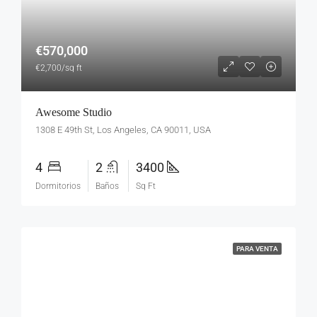
€570,000
€2,700/sq ft
Awesome Studio
1308 E 49th St, Los Angeles, CA 90011, USA
4
2
3400
Dormitorios
Baños
Sq Ft
PARA VENTA