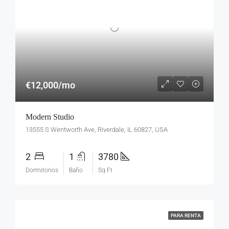
€12,000/mo
Modern Studio
13555 S Wentworth Ave, Riverdale, IL 60827, USA
2
1
3780
Dormitorios
Baño
Sq Ft
PARA RENTA