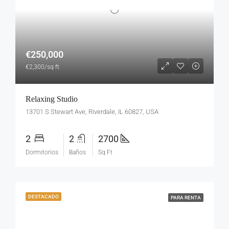
€250,000
€2,300/sq ft
Relaxing Studio
13701 S Stewart Ave, Riverdale, IL 60827, USA
2
2
2700
Dormitorios
Baños
Sq Ft
DESTACADO
PARA RENTA