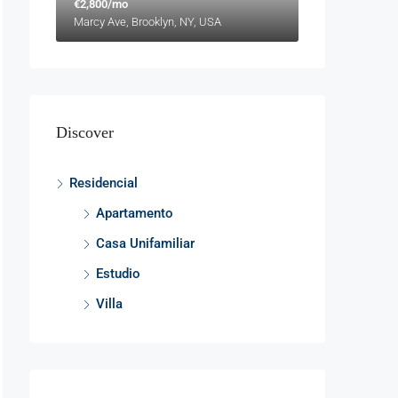
€2,800/mo
Marcy Ave, Brooklyn, NY, USA
Discover
Residencial
Apartamento
Casa Unifamiliar
Estudio
Villa