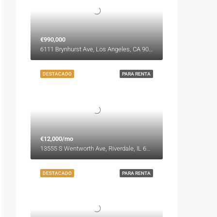
€990,000
6111 Brynhurst Ave, Los Angeles, CA 90043, USA
DESTACADO
PARA RENTA
€12,000/mo
13555 S Wentworth Ave, Riverdale, IL 60827, USA
DESTACADO
PARA RENTA