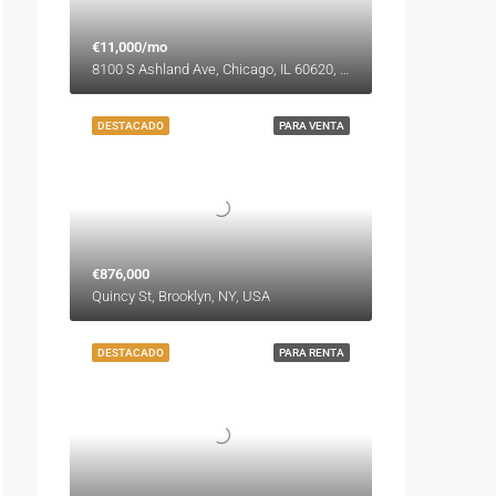
€11,000/mo
8100 S Ashland Ave, Chicago, IL 60620, USA
DESTACADO
PARA VENTA
€876,000
Quincy St, Brooklyn, NY, USA
DESTACADO
PARA RENTA