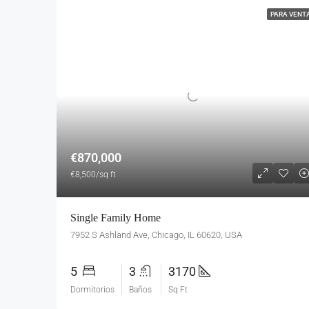
PARA VENT
€870,000
€8,500/sq ft
Single Family Home
7952 S Ashland Ave, Chicago, IL 60620, USA
5
3
3170
Dormitorios
Baños
Sq Ft