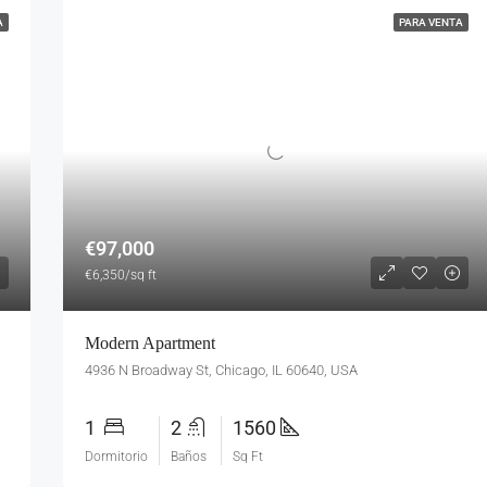
A
PARA VENTA
€97,000
€6,350/sq ft
Modern Apartment
4936 N Broadway St, Chicago, IL 60640, USA
1
2
1560
Dormitorio
Baños
Sq Ft