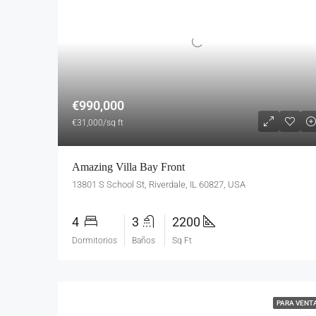
€990,000
€31,000/sq ft
Amazing Villa Bay Front
13801 S School St, Riverdale, IL 60827, USA
4
3
2200
Dormitorios
Baños
Sq Ft
PARA VENT