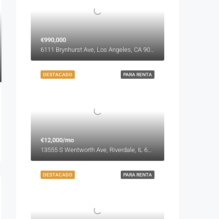
€990,000
6111 Brynhurst Ave, Los Angeles, CA 90043, USA
DESTACADO
PARA RENTA
€12,000/mo
13555 S Wentworth Ave, Riverdale, IL 60827, USA
DESTACADO
PARA RENTA