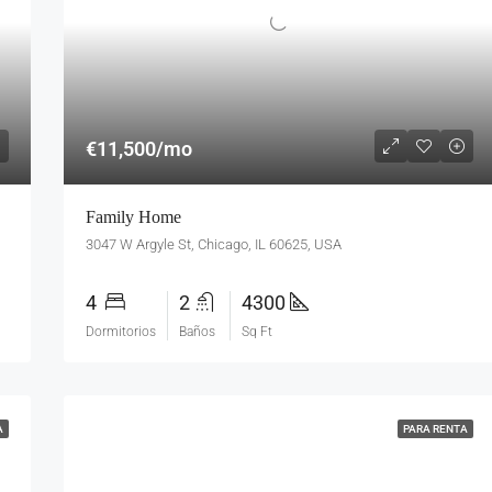
€11,500/mo
Family Home
3047 W Argyle St, Chicago, IL 60625, USA
4
2
4300
Dormitorios
Baños
Sq Ft
A
PARA RENTA