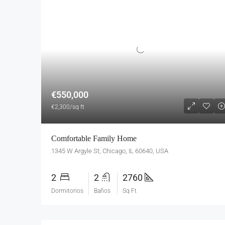
€550,000
€2,300/sq ft
Comfortable Family Home
1345 W Argyle St, Chicago, IL 60640, USA
2
2
2760
Dormitorios
Baños
Sq Ft