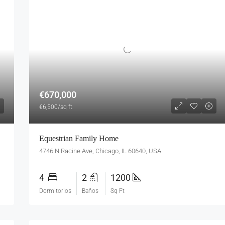
€670,000
€6,500/sq ft
Equestrian Family Home
4746 N Racine Ave, Chicago, IL 60640, USA
4
2
1200
Dormitorios
Baños
Sq Ft