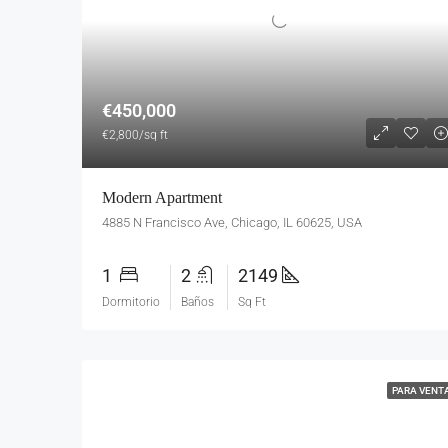
€450,000
€2,800/sq ft
Modern Apartment
4885 N Francisco Ave, Chicago, IL 60625, USA
1
2
2149
Dormitorio
Baños
Sq Ft
PARA VENT