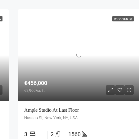
A
PARA VENTA
€456,000
€2,900/sq ft
Ample Studio At Last Floor
Nassau St, New York, NY, USA
3
2
1560