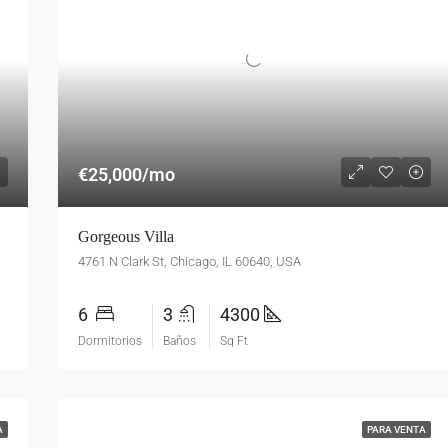
€25,000/mo
Gorgeous Villa
4761 N Clark St, Chicago, IL 60640, USA
6
3
4300
Dormitorios
Baños
Sq Ft
A
PARA VENTA