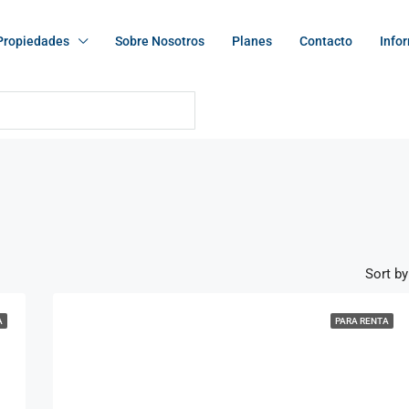
Propiedades
Sobre Nosotros
Planes
Contacto
Info
Sort by
A
PARA RENTA