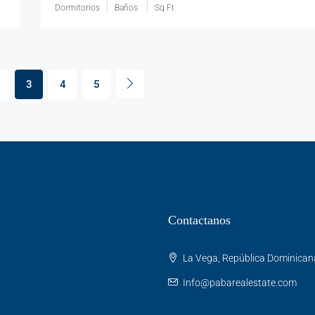
Dormitorios
Baños
Sq Ft
3
4
5
Contactanos
La Vega, República Dominican
Info@pabarealestate.com