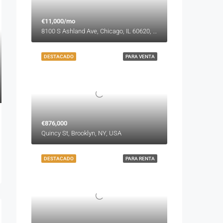
€11,000/mo
8100 S Ashland Ave, Chicago, IL 60620, USA
DESTACADO
PARA VENTA
€876,000
Quincy St, Brooklyn, NY, USA
DESTACADO
PARA RENTA