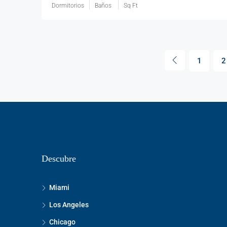
Dormitorios
Baños
Sq Ft
1
2
Descubre
Miami
Los Angeles
Chicago