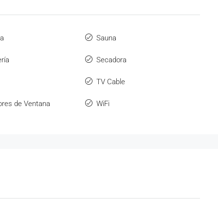
ra
Sauna
ría
Secadora
TV Cable
ores de Ventana
WiFi