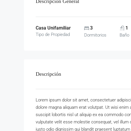
Descripción General
Casa Unifamiliar
3
1
Tipo de Propiedad
Dormitorios
Baño
Descripción
Lorem ipsum dolor sit amet, consectetuer adipisc
dolore magna aliquam erat volutpat. Ut wisi enim 
suscipit lobortis nisl ut aliquip ex ea commodo con
vulputate velit esse molestie consequat, vel illum 
iusto odio dignissim qui blandit praesent luptatum zz