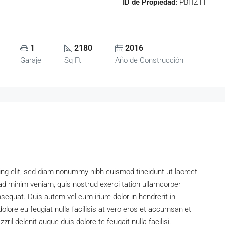
ID de Propiedad:
PBHZ11
1
2180
2016
Garaje
Sq Ft
Año de Construcción
ing elit, sed diam nonummy nibh euismod tincidunt ut laoreet
ad minim veniam, quis nostrud exerci tation ullamcorper
sequat. Duis autem vel eum iriure dolor in hendrerit in
dolore eu feugiat nulla facilisis at vero eros et accumsan et
ril delenit augue duis dolore te feugait nulla facilisi.