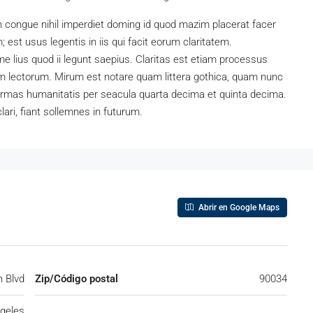
n congue nihil imperdiet doming id quod mazim placerat facer
est usus legentis in iis qui facit eorum claritatem.
e lius quod ii legunt saepius. Claritas est etiam processus
 lectorum. Mirum est notare quam littera gothica, quam nunc
ormas humanitatis per seacula quarta decima et quinta decima.
ari, fiant sollemnes in futurum.
Abrir en Google Maps
 Blvd
Zip/Código postal
90034
geles