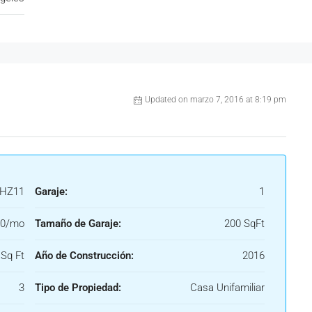
Updated on marzo 7, 2016 at 8:19 pm
HZ11
Garaje:
1
00/mo
Tamaño de Garaje:
200 SqFt
Sq Ft
Año de Construcción:
2016
3
Tipo de Propiedad:
Casa Unifamiliar