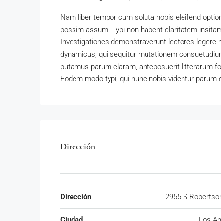
Nam liber tempor cum soluta nobis eleifend optio
possim assum. Typi non habent claritatem insitam; 
Investigationes demonstraverunt lectores legere m
dynamicus, qui sequitur mutationem consuetudium
putamus parum claram, anteposuerit litterarum f
Eodem modo typi, qui nunc nobis videntur parum cl
Dirección
Dirección
2955 S Robertson
Ciudad
Los An