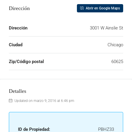
Dirección
Abrir en Google Maps
Dirección
3001 W Ainslie St
Ciudad
Chicago
Zip/Código postal
60625
Detalles
Updated on marzo 9, 2016 at 6:46 pm
ID de Propiedad:
PBHZ33