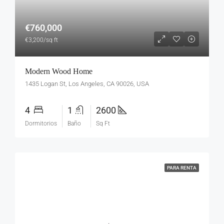
€760,000
€3,200/sq ft
Modern Wood Home
1435 Logan St, Los Angeles, CA 90026, USA
4
1
2600
Dormitorios
Baño
Sq Ft
PARA RENTA