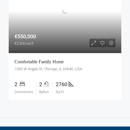
€550,000
€2,300/sq ft
Comfortable Family Home
1345 W Argyle St, Chicago, IL 60640, USA
2
2
2760
Dormitorios
Baños
Sq Ft