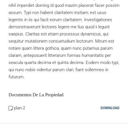
nihil imperdiet doming id quod mazim placerat facer possim
assum. Typi non habent claritatem insitam; est usus
legentis in iis qui facit eorum claritatem. Investigationes
demonstraverunt lectores legere me lius quod ii legunt
saepius. Claritas est etiam processus dynamicus, qui
sequitur mutationem consuetudium lectorum. Mirum est
notare quam littera gothica, quam nunc putamus parum
claram, anteposuerit litterarum formas humanitatis per
seacula quarta decima et quinta decima. Eodem modo typi,
qui nunc nobis videntur parum clari, fiant sollemnes in
futurum.
Documentos De La Propiedad
plan-2
DOWNLOAD