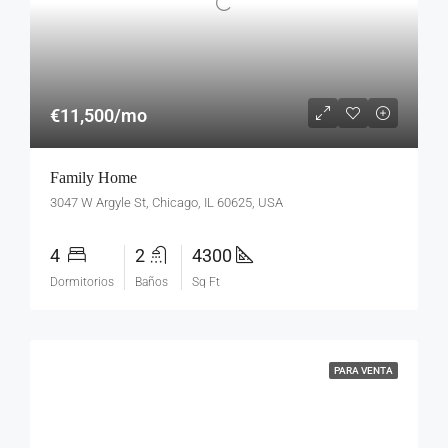
€11,500/mo
Family Home
3047 W Argyle St, Chicago, IL 60625, USA
4
2
4300
Dormitorios
Baños
Sq Ft
PARA VENTA